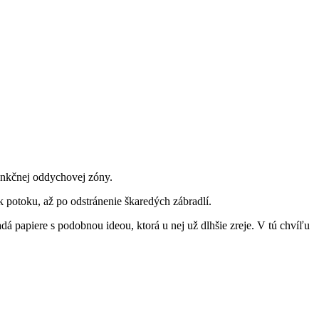
ifunkčnej oddychovej zóny.
 k potoku, až po odstránenie škaredých zábradlí.
á papiere s podobnou ideou, ktorá u nej už dlhšie zreje. V tú chvíľu