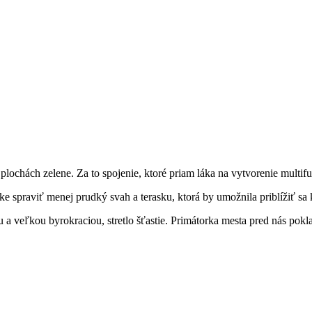
h plochách zelene. Za to spojenie, ktoré priam láka na vytvorenie mult
ke spraviť menej prudký svah a terasku, ktorá by umožnila priblížiť sa
 veľkou byrokraciou, stretlo šťastie. Primátorka mesta pred nás poklad