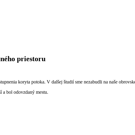
jného priestoru
stupnenia koryta potoka. V dalšej študií sme nezabudli na naše obrovsk
í a bol odovzdaný mestu.