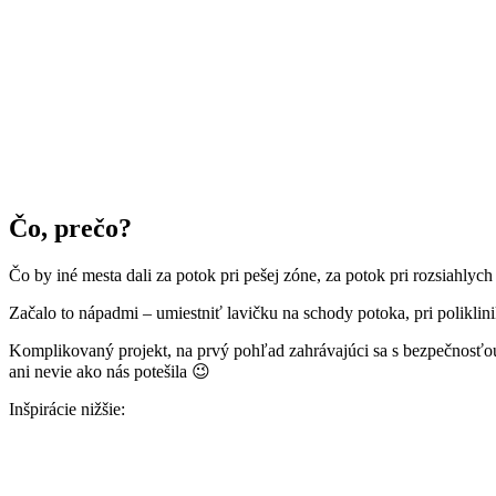
Čo, prečo?
Čo by iné mesta dali za potok pri pešej zóne, za potok pri rozsiahlyc
Začalo to nápadmi – umiestniť lavičku na schody potoka, pri poliklini
Komplikovaný projekt, na prvý pohľad zahrávajúci sa s bezpečnosťou a
ani nevie ako nás potešila 😉
Inšpirácie nižšie: